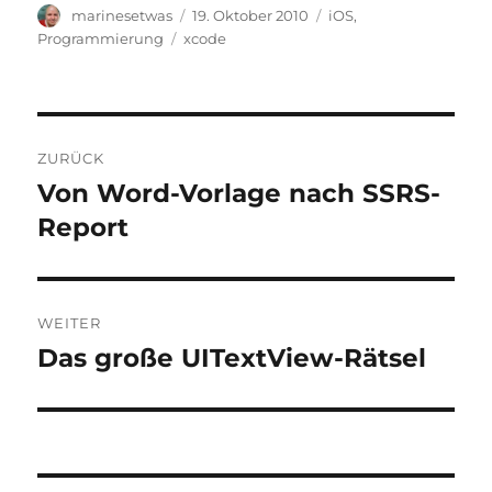
Autor
Veröffentlicht
Kategorien
marinesetwas
19. Oktober 2010
iOS
,
am
Schlagwörter
Programmierung
xcode
Beitragsnavigation
ZURÜCK
Von Word-Vorlage nach SSRS-
Vorheriger
Beitrag:
Report
WEITER
Das große UITextView-Rätsel
Nächster
Beitrag: