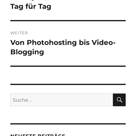
Beitrag:
Tag für Tag
WEITER
Von Photohosting bis Video-
Nächster
Beitrag:
Blogging
SU
Suche
nach: