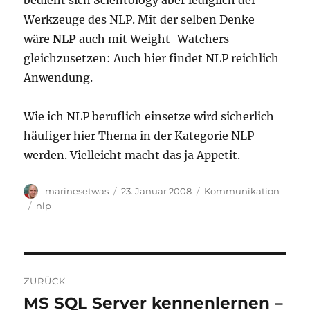
bedient sich Scientology aber lediglich der
Werkzeuge des NLP. Mit der selben Denke
wäre
NLP
auch mit Weight-Watchers
gleichzusetzen: Auch hier findet NLP reichlich
Anwendung.
Wie ich NLP beruflich einsetze wird sicherlich
häufiger hier Thema in der Kategorie NLP
werden. Vielleicht macht das ja Appetit.
Autor
Veröffentlicht
Kategorien
marinesetwas
23. Januar 2008
Kommunikation
am
Schlagwörter
nlp
Beitragsnavigation
ZURÜCK
MS SQL Server kennenlernen –
Vorheriger