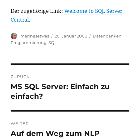
Der zugehörige Link:
Welcome to SQL Server
Central
.
Autor
Veröffentlicht
Kategorien
marinesetwas
20. Januar 2008
Datenbanken
,
am
Programmierung
,
SQL
Beitragsnavigation
ZURÜCK
MS SQL Server: Einfach zu
Vorheriger
Beitrag:
einfach?
WEITER
Auf dem Weg zum NLP
Nächster