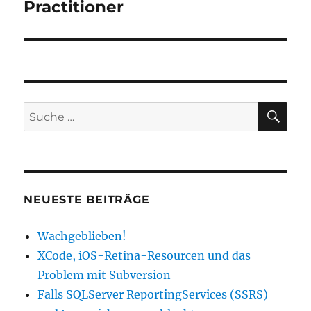
Beitrag:
Practitioner
SU
Suche
nach:
NEUESTE BEITRÄGE
Wachgeblieben!
XCode, iOS-Retina-Resourcen und das
Problem mit Subversion
Falls SQLServer ReportingServices (SSRS)